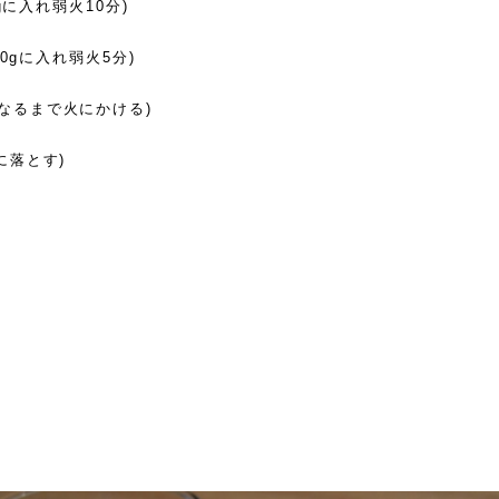
0gに入れ弱火10分)
00gに入れ弱火5分)
なるまで火にかける)
に落とす)