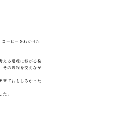
す。コーヒーをわかりた
考える過程に転がる発
、その過程を交えなが
出来ておもしろかった
した。