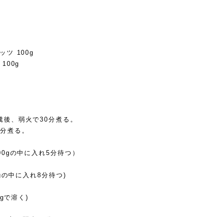
ツ 100g
100g
騰後、弱火で30分煮る。
0分煮る。
00gの中に入れ5分待つ）
0gの中に入れ8分待つ)
5gで溶く)