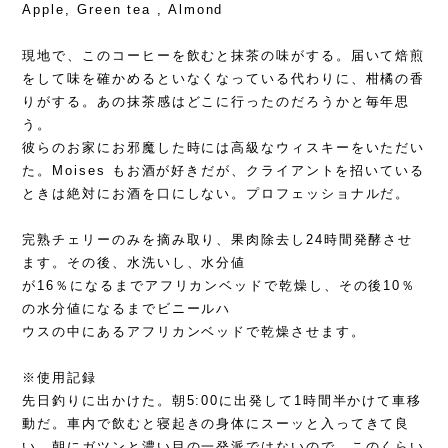
Apple, Green tea , Almond
現地で、このコーヒーを飲むと抹茶の味がする。届いて焙煎
をして味を確かめるといなくなっている代わりに、柑橘の香
りがする。あの抹茶感はどこに行ったのだろうかと毎年思
う。
彼らのお家にお邪魔した時には高級なウィスキーをいただい
た。Moises もお酒が好きだが、クライアントを招いている
ときは絶対にお酒を口にしない。プロフェッショナルだ。
完熟チェリーのみを摘み取り、果肉除去し24時間発酵させ
ます。その後、水洗いし、水分値
が16％になるまでアフリカンベッドで乾燥し、その後10％
の水分値になるまでビニールハ
ウスの中にあるアフリカンベッドで乾燥させます。
※使用記録
先日釣りに出かけた。朝5:00に出発して1時間半かけて車移
動だ。車内で飲むと寝起きの身体にスーッと入ってきて良
い。朝にガツンと濃い目の一発派ではないので、このくらい