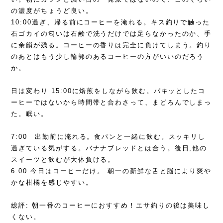
の濃度がちょうど良い。
10:00過ぎ、帰る前にコーヒーを淹れる。キス釣りで触った
石ゴカイの匂いは石鹸で洗うだけでは足らなかったのか、手
に余韻が残る。コーヒーの香りは完全に負けてしまう。釣り
のあとはもう少し輪郭のあるコーヒーの方がいいのだろう
か。
日は変わり 15:00に焙煎をしながら飲む。パキッとしたコ
ーヒーではないから時間帯と合わさって、まどろんでしまっ
た。眠い。
7:00 出勤前に淹れる。食パンと一緒に飲む。スッキリし
過ぎている気がする。バナナブレッドとは合う。後日,他の
スイーツと飲むが大体負ける。
6:00 今日はコーヒーだけ。 朝一の新鮮な舌と脳により爽や
かな柑橘を感じやすい。
総評: 朝一番のコーヒーにおすすめ！エサ釣りの後は美味し
くない。